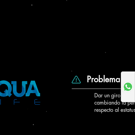
Problema
Dar un giro a su 
cambiando la perc
respecto al estatu