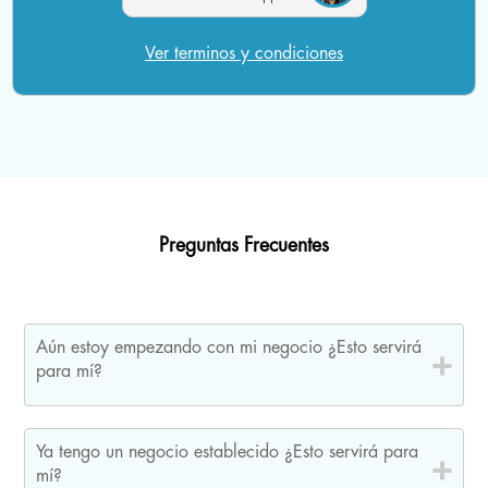
Ver terminos y condiciones
Preguntas Frecuentes
Aún estoy empezando con mi negocio ¿Esto servirá
para mí?
Sí por supuesto. De hecho, invertir en la página web
correcta en este momento te dará una ventaja
Ya tengo un negocio establecido ¿Esto servirá para
competitiva y te ayudará a enfocar tus recursos en las
mí?