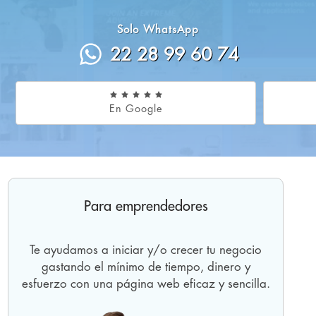
Solo WhatsApp
22 28 99 60 74
En Google
Para emprendedores
Te ayudamos a iniciar y/o crecer tu negocio
gastando el mínimo de tiempo, dinero y
op
esfuerzo con una página web eficaz y sencilla.
u