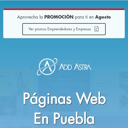
Aprovecha la
PROMOCIÓN
para ti en
Agosto
Ver promos Emprendedores y Empresas
ver info empresas
Páginas Web
En Puebla