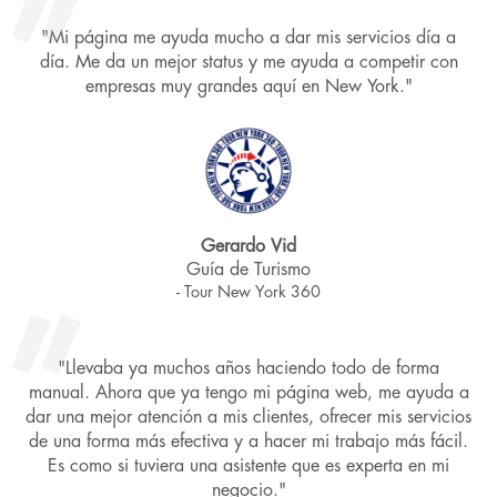
diseño de landing pages, desarrollo de marca, diseño
de logotipo, anuncios en Facebook, Anuncios en
"Mi página me ayuda mucho a dar mis servicios día a
Con toda confianza puedes contactarnos, contarnos de
Google, fotografía de producto, Vídeo, Estrategias en
tu proyecto y que andas buscando y con gusto te
día. Me da un mejor status y me ayuda a competir con
Redes sociales, automatización del proceso de venta,
daremos una solución.
empresas muy grandes aquí en New York."
desarrollo de software a la medida y coaching para
negocios.
De igual forma, contamos con una gran red de
colaboradores que son proveedores de otros servicios,
si nosotros no hacemos lo que buscas, podemos
recomendarte con la persona correcta.
Gerardo Vid
Guía de Turismo
Si te interesa algo más aparte de la web podemos
- Tour New York 360
armar un paquete especialmente diseñado para ti,
solamente contáctanos y dinos que buscas.
"Llevaba ya muchos años haciendo todo de forma
manual. Ahora que ya tengo mi página web, me ayuda a
dar una mejor atención a mis clientes, ofrecer mis servicios
de una forma más efectiva y a hacer mi trabajo más fácil.
Es como si tuviera una asistente que es experta en mi
negocio."