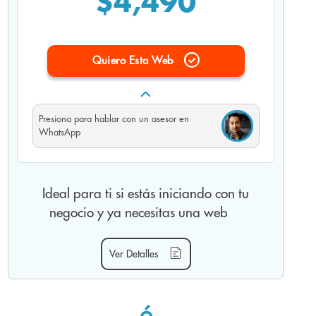
$4,490
Quiero Esta Web
Presiona
para hablar con un asesor en
WhatsApp
Ideal para ti si estás iniciando con tu
negocio y ya necesitas una web
....
Ver Detalles
Hasta 4 secciones de contenido
Organiza tu contenido en hasta 4 secciones
de contenido, por ejemplo estas secciones:
ó
inicio, nosotros, servicios, contacto.