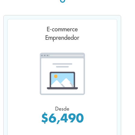
Diseño personalizado
Diseño basado en bloques predefinidos
E-commerce
para generar un layout único y
Ejemplos de este tipo de web
Emprendedor
personalizado para ti.
U-security
CyG Contadores
Corporativo Migratorio
Desde
Innovatex
$6,490